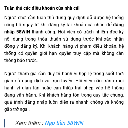
Tuân thủ các điều khoản của nhà cái
Người chơi cần tuân thủ đúng quy định đã được hệ thống
công bố ngay từ khi đăng ký tài khoản cá nhân để
đăng
nhập 58WIN
thành công. Hội viên có trách nhiệm đọc kỹ
nội dung trong thỏa thuận sử dụng trước khi xác nhận
đồng ý đăng ký. Khi khách hàng vi phạm điều khoản, hệ
thống có quyền giới hạn quyền truy cập mà không cần
thông báo trước.
Người tham gia cần duy trì hành vi hợp lệ trong suốt thời
gian sử dụng dịch vụ trực tuyến. Hội viên cần tránh mọi
hành vi gian lận hoặc can thiệp trái phép vào hệ thống
đang vận hành. Khi khách hàng tôn trọng quy tắc chung,
quá trình đăng nhập luôn diễn ra nhanh chóng và không
gặp trở ngại.
Xem thêm :
Nạp tiền 58WIN