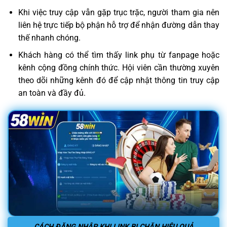
Khi việc truy cập vẫn gặp trục trặc, người tham gia nên
liên hệ trực tiếp bộ phận hỗ trợ để nhận đường dẫn thay
thế nhanh chóng.
Khách hàng có thể tìm thấy link phụ từ fanpage hoặc
kênh cộng đồng chính thức. Hội viên cần thường xuyên
theo dõi những kênh đó để cập nhật thông tin truy cập
an toàn và đầy đủ.
CÁCH ĐĂNG NHẬP KHI LINK BỊ CHẶN HIỆU QUẢ