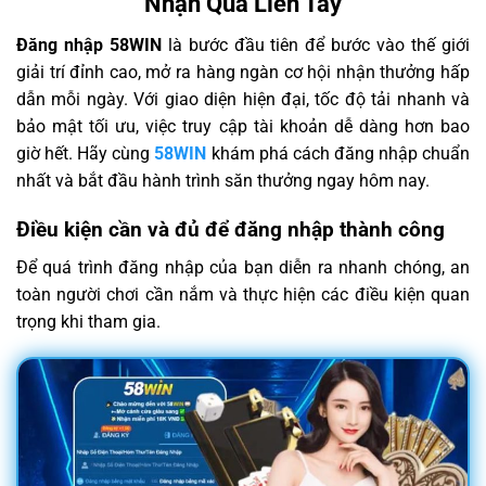
Nhận Quà Liền Tay
Đăng nhập 58WIN
là bước đầu tiên để bước vào thế giới
giải trí đỉnh cao, mở ra hàng ngàn cơ hội nhận thưởng hấp
dẫn mỗi ngày. Với giao diện hiện đại, tốc độ tải nhanh và
bảo mật tối ưu, việc truy cập tài khoản dễ dàng hơn bao
giờ hết. Hãy cùng
58WIN
khám phá cách đăng nhập chuẩn
nhất và bắt đầu hành trình săn thưởng ngay hôm nay.
Điều kiện cần và đủ để đăng nhập thành công
Để quá trình đăng nhập của bạn diễn ra nhanh chóng, an
toàn người chơi cần nắm và thực hiện các điều kiện quan
trọng khi tham gia.