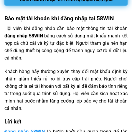
Bảo mật tài khoản khi đăng nhập tại 58WIN
Hội viên khi đăng nhập cần bảo mật thông tin tài khoản
đăng nhập 58WIN
bằng cách sử dụng mật khẩu mạnh kết
hợp cả chữ cái và ký tự đặc biệt. Người tham gia nên hạn
chế dùng thiết bị công cộng để tránh nguy cơ rò rỉ dữ liệu
cá nhân.
Khách hàng hãy thường xuyên thay đổi mật khẩu định kỳ
nhằm giảm thiểu rủi ro bị truy cập trái phép. Người chơi
không chia sẻ tài khoản với bất kỳ ai để đảm bảo tính riêng
tư trong suốt quá trình sử dụng. Hội viên cần kích hoạt xác
minh hai bước nhằm tăng cường lớp bảo vệ cho tài khoản
cá nhân.
Lời kết
Đăng nhập 58WIN
là bước khởi đầu quan trọng để tận