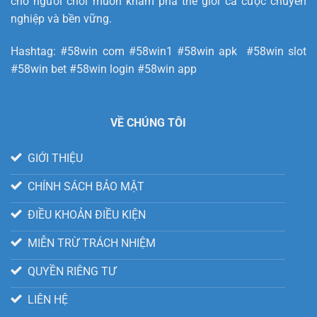
cho người chơi muốn khám phá thế giới cá cược chuyên
nghiệp và bền vững.
Hashtag: #58win com #58win1 #58win apk #58win slot
#58win bet #58win login #58win app
VỀ CHÚNG TÔI
GIỚI THIỆU
CHÍNH SÁCH BẢO MẬT
ĐIỀU KHOẢN ĐIỀU KIỆN
MIỄN TRỪ TRÁCH NHIỆM
QUYỀN RIÊNG TƯ
LIÊN HỆ