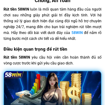
Chóng, An Toàn
Rút tiền 58WIN
luôn là mối quan tâm hàng đầu của người
chơi sau những giây phút giải trí đầy kịch tính. Với hệ
thống xử lý giao dịch hiện đại cùng đội ngũ hỗ trợ chuyên
nghiệp 24/7, mang đến cho bạn trải nghiệm rút tiền mượt
mà. Hãy theo dõi bài viết dưới đây của
58WIN
để nắm rõ
từng bước một cách chi tiết và dễ hiểu nhất.
Điều kiện quan trọng để rút tiền
Rút tiền 58WIN
yêu cầu hội viên cần hoàn thành đủ số
vòng cược trước khi gửi yêu cầu giao dịch.