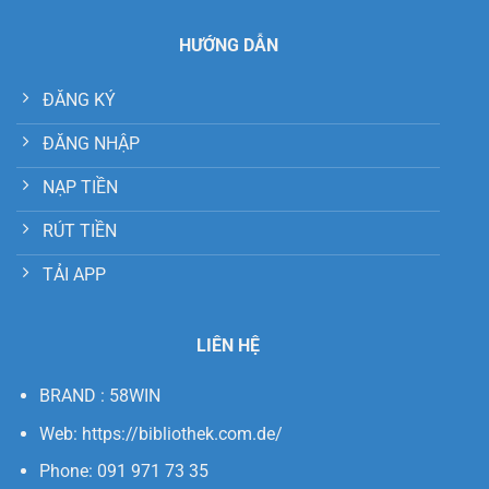
HƯỚNG DẪN
ĐĂNG KÝ
ĐĂNG NHẬP
NẠP TIỀN
RÚT TIỀN
TẢI APP
LIÊN HỆ
BRAND : 58WIN
Web: https://bibliothek.com.de/
Phone: 091 971 73 35