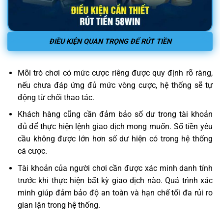
ĐIỀU KIỆN QUAN TRỌNG ĐỂ RÚT TIỀN
Mỗi trò chơi có mức cược riêng được quy định rõ ràng,
nếu chưa đáp ứng đủ mức vòng cược, hệ thống sẽ tự
động từ chối thao tác.
Khách hàng cũng cần đảm bảo số dư trong tài khoản
đủ để thực hiện lệnh giao dịch mong muốn. Số tiền yêu
cầu không được lớn hơn số dư hiện có trong hệ thống
cá cược.
Tài khoản của người chơi cần được xác minh danh tính
trước khi thực hiện bất kỳ giao dịch nào. Quá trình xác
minh giúp đảm bảo độ an toàn và hạn chế tối đa rủi ro
gian lận trong hệ thống.