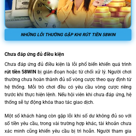
NHỮNG LỖI THƯỜNG GẶP KHI RÚT TIỀN 58WIN
Chưa đáp ứng đủ điều kiện
Chưa đáp ứng đủ điều kiện là lỗi phổ biến khiến quá trình
rút tiền 58WIN
bị gián đoạn hoặc từ chối xử lý. Người chơi
thường chưa hoàn thành đủ số vòng cược theo quy định từ
hệ thống. Mỗi trò chơi đều có yêu cầu vòng cược riêng
trước khi thực hiện lệnh. Nếu hội viên khi chưa đáp ứng, hệ
thống sẽ tự động khóa thao tác giao dịch.
Một số khách hàng còn gặp lỗi khi số dư không đủ so với
số tiền yêu cầu, trong vài trường hợp khác, tài khoản chưa
xác minh cũng khiến yêu cầu bị trì hoãn. Người tham gia