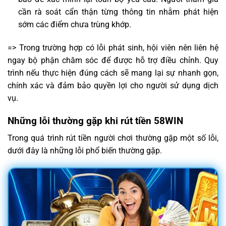
cần rà soát cẩn thận từng thông tin nhằm phát hiện
sớm các điểm chưa trùng khớp.
=> Trong trường hợp có lỗi phát sinh, hội viên nên liên hệ
ngay bộ phận chăm sóc để được hỗ trợ điều chỉnh. Quy
trình nếu thực hiện đúng cách sẽ mang lại sự nhanh gọn,
chính xác và đảm bảo quyền lợi cho người sử dụng dịch
vụ.
Những lỗi thường gặp khi rút tiền 58WIN
Trong quá trình rút tiền người chơi thường gặp một số lỗi,
dưới đây là những lỗi phổ biến thường gặp.