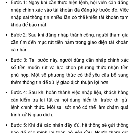
Bước 1: Ngay khi cần thực hiện lệnh, hội viên cần đăng
nhập chính xác vào tài khoản đã đăng ký trước đó. Việc
nhập sai thông tin nhiều lần có thể khiến tài khoản tạm
khóa để bảo mật.
Bước 2: Sau khi đăng nhập thành công, người tham gia
cần tìm đến mục rút tiền nằm trong giao diện tài khoản
cá nhân.
Bước 3: Tại bước này, người dùng cần nhập chính xác
số tiền muốn rút và lựa chọn phương thức nhận tiền
phù hợp. Một số phương thức có thể yêu cầu bổ sung
thêm thông tin để xử lý giao dịch thuận lợi hơn.
Bước 4: Sau khi hoàn thành việc nhập liệu, khách hàng
cần kiểm tra lại tất cả nội dung hiển thị trước khi gửi
lệnh chính thức. Mỗi sai sót nhỏ có thể làm chậm quá
trình xử lý giao dịch.
Bước 5: Khi đã xác nhận đầy đủ, hệ thống sẽ gửi thông
báo để xác minh lại toàn bộ yêu cầu. Người tham gia