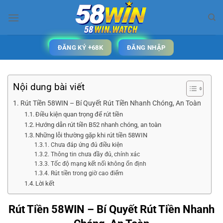
Bỏ
qua
nội
dung
ĐĂNG KÝ +68K
ĐĂNG NHẬP
Nội dung bài viết
Rút Tiền 58WIN – Bí Quyết Rút Tiền Nhanh Chóng, An Toàn
Điều kiện quan trọng để rút tiền
Hướng dẫn rút tiền B52 nhanh chóng, an toàn
Những lỗi thường gặp khi rút tiền 58WIN
Chưa đáp ứng đủ điều kiện
Thông tin chưa đầy đủ, chính xác
Tốc độ mạng kết nối không ổn định
Rút tiền trong giờ cao điểm
Lời kết
Rút Tiền 58WIN – Bí Quyết Rút Tiền Nhanh