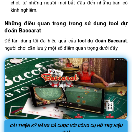
chơi, từ những người mới bắt đầu đến những bạn có
kinh nghiệm.
Những điều quan trọng trong sử dụng tool dự
đoán Baccarat
Để tận dụng tối đa hiệu quả của
tool dự đoán Baccarat
,
người chơi cần lưu ý một số điểm quan trọng dưới đây
CẢI THIỆN KỸ NĂNG CÁ CƯỢC VỚI CÔNG CỤ HỖ TRỢ HIỆU