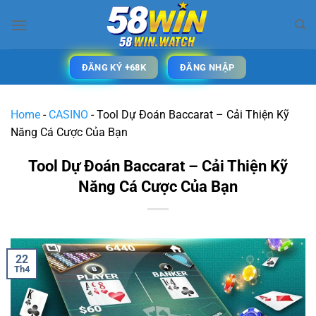
Bỏ
qua
nội
dung
ĐĂNG KÝ +68K
ĐĂNG NHẬP
Home
-
CASINO
-
Tool Dự Đoán Baccarat – Cải Thiện Kỹ
Năng Cá Cược Của Bạn
Tool Dự Đoán Baccarat – Cải Thiện Kỹ
Năng Cá Cược Của Bạn
22
Th4