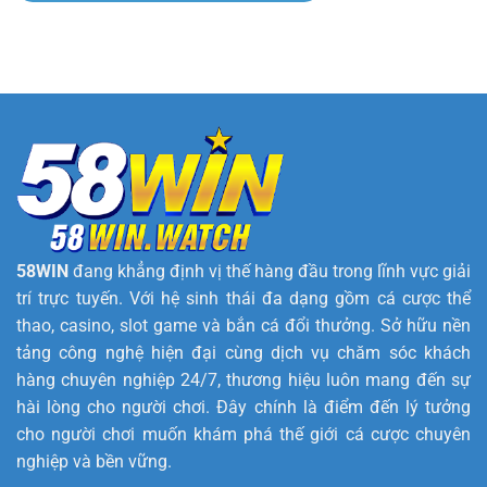
Chơi
Quả
Ro
Bắn
Bách
Cá
Phát
Hiệu
Bách
Quả
Trúng
Từ
Hội
Viên
Cá
Cược
Lâu
Năm
58WIN
đang khẳng định vị thế hàng đầu trong lĩnh vực giải
trí trực tuyến. Với hệ sinh thái đa dạng gồm cá cược thể
thao, casino, slot game và bắn cá đổi thưởng. Sở hữu nền
tảng công nghệ hiện đại cùng dịch vụ chăm sóc khách
hàng chuyên nghiệp 24/7, thương hiệu luôn mang đến sự
hài lòng cho người chơi. Đây chính là điểm đến lý tưởng
cho người chơi muốn khám phá thế giới cá cược chuyên
nghiệp và bền vững.