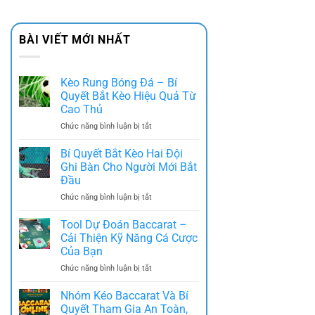
BÀI VIẾT MỚI NHẤT
Kèo Rung Bóng Đá – Bí
Quyết Bắt Kèo Hiệu Quả Từ
Cao Thủ
ở
Chức năng bình luận bị tắt
Kèo
Rung
Bí Quyết Bắt Kèo Hai Đội
Bóng
Ghi Bàn Cho Người Mới Bắt
Đá
Đầu
–
ở
Chức năng bình luận bị tắt
Bí
Bí
Quyết
Quyết
Bắt
Tool Dự Đoán Baccarat –
Bắt
Kèo
Cải Thiện Kỹ Năng Cá Cược
Kèo
Hiệu
Của Bạn
Hai
Quả
ở
Chức năng bình luận bị tắt
Đội
Từ
Tool
Ghi
Cao
Dự
Bàn
Thủ
Nhóm Kéo Baccarat Và Bí
Đoán
Cho
Quyết Tham Gia An Toàn,