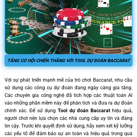
TĂNG CƠ HỘI CHIẾN THẮNG VỚI TOOL DỰ ĐOÁN BACCARAT
Với sự phát triển mạnh mẽ của trò chơi Baccarat, nhu cầu
sử dụng các công cụ dự đoán đang ngày càng gia tăng.
Các chuyên gia công nghệ đã tích hợp các thuật toán AI
vào những phần mềm này để phân tích và đưa ra dự đoán
chính xác. Để sử dụng
Tool dự đoán Baccarat
hiệu quả,
người chơi nên lựa chọn các nhà cung cấp uy tín và đáng
tin cậy. Trước khi quyết định sử dụng, hãy xem xét kỹ lưỡng
các yếu tố để đảm bảo sự an toàn và hiệu quả trong quá