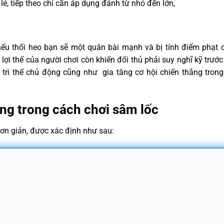
n lẻ, tiếp theo chỉ cần áp dụng đánh từ nhỏ đến lớn,
nếu thối heo bạn sẽ một quân bài mạnh và bị tính điểm phạt 
ợi thế của người chơi còn khiến đối thủ phải suy nghĩ kỹ trước
y trì thế chủ động cũng như gia tăng cơ hội chiến thắng trong
ng trong cách chơi sâm lốc
ơn giản, được xác định như sau: