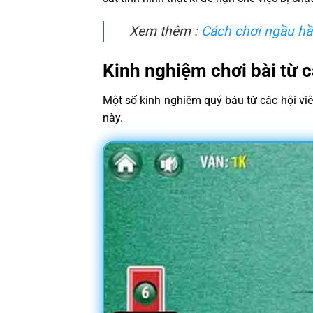
Xem thêm :
C
ách chơi ngầu h
Kinh nghiệm chơi bài từ c
Một số kinh nghiệm quý báu từ các hội viê
này.