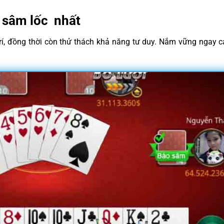
 sâm lốc nhất
rí, đồng thời còn thử thách khả năng tư duy. Nắm vững ngay 