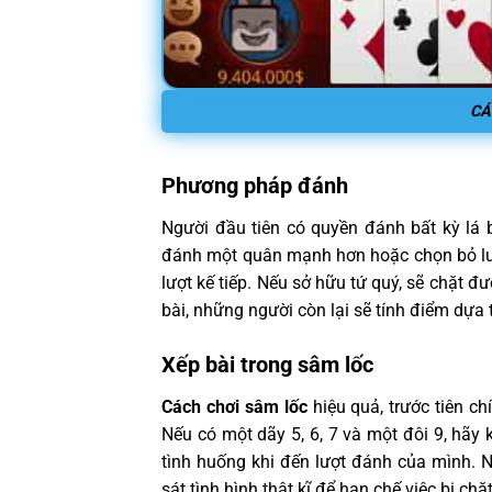
CÁ
Phương pháp đánh
Người đầu tiên có quyền đánh bất kỳ lá
đánh một quân mạnh hơn hoặc chọn bỏ lượ
lượt kế tiếp. Nếu sở hữu tứ quý, sẽ chặt đ
bài, những người còn lại sẽ tính điểm dựa 
Xếp bài trong sâm lốc
Cách chơi sâm lốc
hiệu quả, trước tiên c
Nếu có một dãy 5, 6, 7 và một đôi 9, hãy
tình huống khi đến lượt đánh của mình. 
sát tình hình thật kĩ để hạn chế việc bị chặ