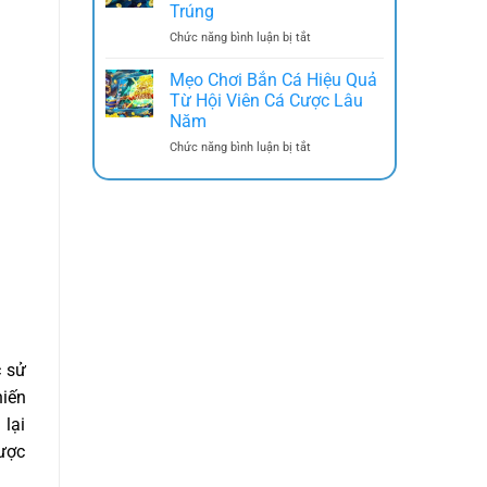
Xỉu
Tỷ
Trúng
–
Lệ
ở
Chức năng bình luận bị tắt
Tối
Thắng
Top
Ưu
Cao
Các
Tỷ
Mẹo Chơi Bắn Cá Hiệu Quả
Loại
Lệ
Từ Hội Viên Cá Cược Lâu
Súng
Và
Năm
Bắn
Kiểm
ở
Chức năng bình luận bị tắt
Cá
Soát
Mẹo
Hiệu
Rủi
Chơi
Quả
Ro
Bắn
Bách
Cá
Phát
Hiệu
Bách
Quả
Trúng
Từ
Hội
Viên
Cá
Cược
c sử
Lâu
Năm
hiến
 lại
được