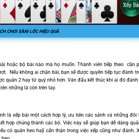
CH CHƠI SÂM LỐC HIỆU QUẢ
 bài hoặc bộ bài nào mà họ muốn. Thành viên tiếp theo cần 
t. Nếu không ai chặn bài, bạn sẽ được quyền tiếp tục đánh t
ược quân 2 hay tứ quý nhỏ hơn. Ván đấu kết thúc khi ai đó đánh
trên những lá còn trên tay.
hính là xếp bài một cách hợp lý, ưu tiên các sảnh và những đôi 
 kết hợp chúng thành các bộ. Việc này sẽ giúp bạn dễ dàng quả
Nếu có quân heo haỹ cẩn thận trong việc xếp cũng như đánh.
t heo.