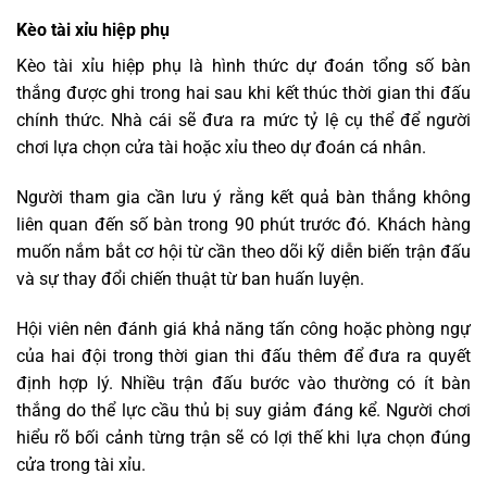
Kèo tài xỉu hiệp phụ
Kèo tài xỉu hiệp phụ là hình thức dự đoán tổng số bàn
thắng được ghi trong hai sau khi kết thúc thời gian thi đấu
chính thức. Nhà cái sẽ đưa ra mức tỷ lệ cụ thể để người
chơi lựa chọn cửa tài hoặc xỉu theo dự đoán cá nhân.
Người tham gia cần lưu ý rằng kết quả bàn thắng không
liên quan đến số bàn trong 90 phút trước đó. Khách hàng
muốn nắm bắt cơ hội từ cần theo dõi kỹ diễn biến trận đấu
và sự thay đổi chiến thuật từ ban huấn luyện.
Hội viên nên đánh giá khả năng tấn công hoặc phòng ngự
của hai đội trong thời gian thi đấu thêm để đưa ra quyết
định hợp lý. Nhiều trận đấu bước vào thường có ít bàn
thắng do thể lực cầu thủ bị suy giảm đáng kể. Người chơi
hiểu rõ bối cảnh từng trận sẽ có lợi thế khi lựa chọn đúng
cửa trong tài xỉu.