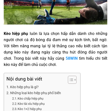
Kèo hiệp phụ
luôn là lựa chọn hấp dẫn dành cho những
người chơi cá độ bóng đá đam mê sự kịch tính, bất ngờ.
Với tiềm năng mang lại tỷ lệ thắng cao nếu biết cách tận
dụng kèo này đang ngày càng thu hút đông đảo người
chơi. Trong bài viết này hãy cùng
58WIN
tìm hiểu chi tiết
kèo này để làm chủ cuộc chơi.
Nội dung bài viết
Kèo hiệp phụ là gì?
Những loại kèo hiệp phụ phổ biến
Kèo chấp hiệp phụ
Kèo tài xỉu hiệp phụ
Kèo 1×2 hiệp phụ