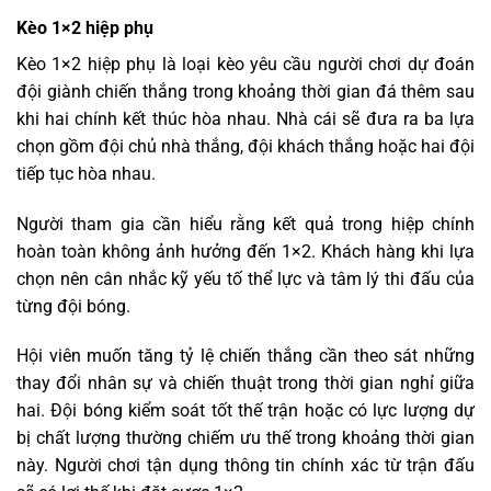
Kèo 1×2 hiệp phụ
Kèo 1×2 hiệp phụ là loại kèo yêu cầu người chơi dự đoán
đội giành chiến thắng trong khoảng thời gian đá thêm sau
khi hai chính kết thúc hòa nhau. Nhà cái sẽ đưa ra ba lựa
chọn gồm đội chủ nhà thắng, đội khách thắng hoặc hai đội
tiếp tục hòa nhau.
Người tham gia cần hiểu rằng kết quả trong hiệp chính
hoàn toàn không ảnh hưởng đến 1×2. Khách hàng khi lựa
chọn nên cân nhắc kỹ yếu tố thể lực và tâm lý thi đấu của
từng đội bóng.
Hội viên muốn tăng tỷ lệ chiến thắng cần theo sát những
thay đổi nhân sự và chiến thuật trong thời gian nghỉ giữa
hai. Đội bóng kiểm soát tốt thế trận hoặc có lực lượng dự
bị chất lượng thường chiếm ưu thế trong khoảng thời gian
này. Người chơi tận dụng thông tin chính xác từ trận đấu